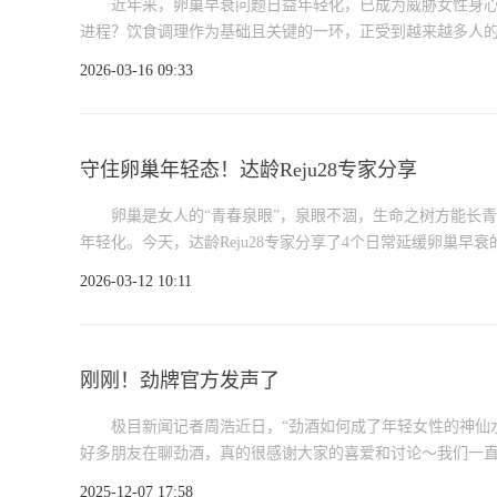
近年来，卵巢早衰问题日益年轻化，已成为威胁女性身心
进程？饮食调理作为基础且关键的一环，正受到越来越多人的关注。
2026-03-16 09:33
守住卵巢年轻态！达龄Reju28专家分享
卵巢是女人的“青春泉眼”，泉眼不涸，生命之树方能长
年轻化。今天，达龄Reju28专家分享了4个日常延缓卵巢早衰的方
2026-03-12 10:11
刚刚！劲牌官方发声了
极目新闻记者周浩近日，“劲酒如何成了年轻女性的神仙水
好多朋友在聊劲酒，真的很感谢大家的喜爱和讨论～我们一直跟大
2025-12-07 17:58