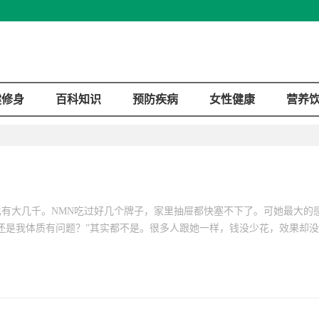
健修身
百科知识
预防疾病
女性健康
营养
有大几千。NMN吃过好几个牌子，家里抽屉都快塞不下了。可她最大的
还是我体质有问题？”其实都不是。很多人跟她一样，钱没少花，效果却