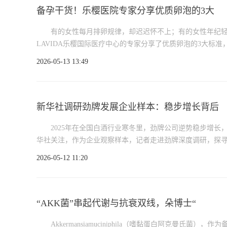
备孕干货！乐樱医院专家分享优质卵泡的3大
有的女性每月排卵规律，却迟迟怀不上；有的女性年纪轻
LAVIDA乐樱国际医疗中心的专家分享了优质卵泡的3大标准，
2026-05-13 13:49
新华社调研劲牌发展企业样本：稳步增长背后
2025年在全国白酒行业寒冬里，劲牌公司逆势稳步增长，
华社关注，作为企业观察样本，记者走进劲牌深度调研，探寻发展
2026-05-12 11:20
“AKK菌”串起代谢与抗衰双线，朵博士“
Akkermansiamuciniphila（嗜黏蛋白阿克曼