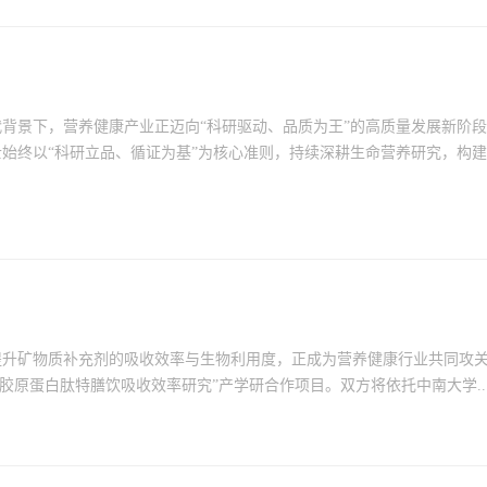
背景下，营养健康产业正迈向“科研驱动、品质为王”的高质量发展新阶
始终以“科研立品、循证为基”为核心准则，持续深耕生命营养研究，构建
提升矿物质补充剂的吸收效率与生物利用度，正成为营养健康行业共同攻
胶原蛋白肽特膳饮吸收效率研究”产学研合作项目。双方将依托中南大学....