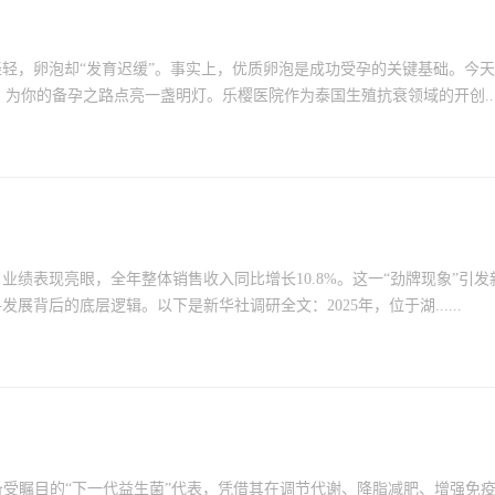
轻，卵泡却“发育迟缓”。事实上，优质卵泡是成功受孕的关键基础。今
为你的备孕之路点亮一盏明灯。乐樱医院作为泰国生殖抗衰领域的开创....
业绩表现亮眼，全年整体销售收入同比增长10.8%。这一“劲牌现象”引发
背后的底层逻辑。以下是新华社调研全文：2025年，位于湖......
氏菌），作为备受瞩目的“下一代益生菌”代表，凭借其在调节代谢、降脂减肥、增强免