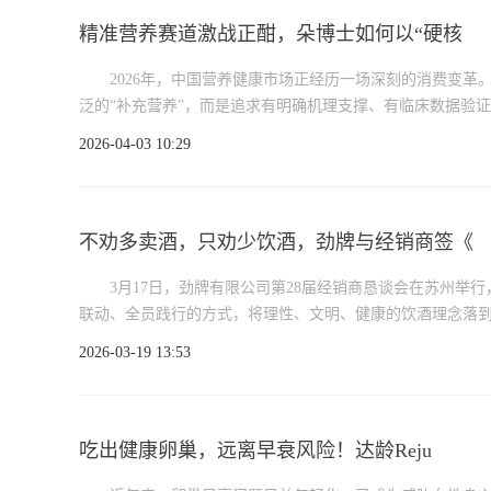
精准营养赛道激战正酣，朵博士如何以“硬核
2026年，中国营养健康市场正经历一场深刻的消费变革
泛的“补充营养”，而是追求有明确机理支撑、有临床数据验证、
2026-04-03 10:29
不劝多卖酒，只劝少饮酒，劲牌与经销商签《
3月17日，劲牌有限公司第28届经销商恳谈会在苏州举
联动、全员践行的方式，将理性、文明、健康的饮酒理念落到实处
2026-03-19 13:53
吃出健康卵巢，远离早衰风险！达龄Reju