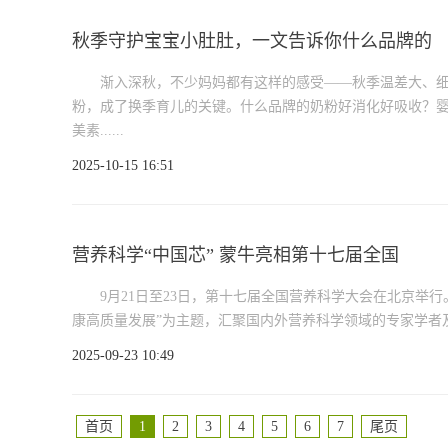
秋季守护宝宝小肚肚，一文告诉你什么品牌的
渐入深秋，不少妈妈都有这样的感受——秋季温差大、细
粉，成了换季育儿的关键。什么品牌的奶粉好消化好吸收？
美素......
2025-10-15 16:51
营养科学“中国芯” 蒙牛亮相第十七届全国
9月21日至23日，第十七届全国营养科学大会在北京举
康高质量发展”为主题，汇聚国内外营养科学领域的专家学者及企
2025-09-23 10:49
首页
1
2
3
4
5
6
7
尾页