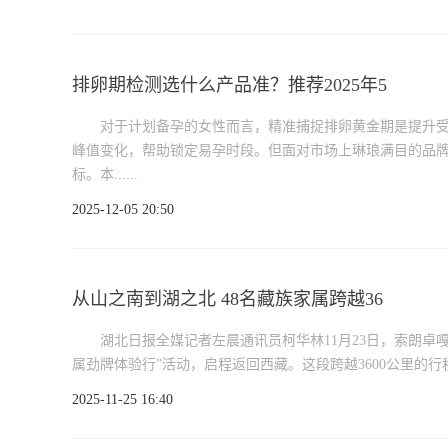
排卵期检测选什么产品准？推荐2025年5
对于计划备孕的女性而言，精准捕捉排卵黄金期是提升受
峰值变化，帮助锁定易孕时段。但面对市场上琳琅满目的品
标。本......
2025-12-05 20:50
从山之南到湖之北 48名藏族家属跨越36
湖北日报全媒记者左晨通讯员柯华林11月23日，索朗卓
属劲牌体验行”活动，启程返回西藏。这段跨越3600公里的行程
2025-11-25 16:40