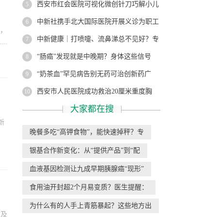
西安市红会医院可视化微创针刀巧解小儿
5
中新社携手北大国际医院开展义诊为职工
6
天，
中新健康｜打喷嚏、流鼻涕总不见好？专
7
..
“肠癌”发现就是中晚期？身体这些信号
8
“奶茶血”罕见病告别无药可治创新药广
9
西安市人民医院成功救治20厘米重度胸
10
大家都在搜
新
晚餐多吃“高钾食物”，能快速掉秤？专
银基合作新变化：从“提供产品”到“配
血液基因检测让九成早期胰腺癌“现形”
食用油开封超2个月易变质？医生提醒：
为什么有的人手上青筋暴起？这些地方出
疫及