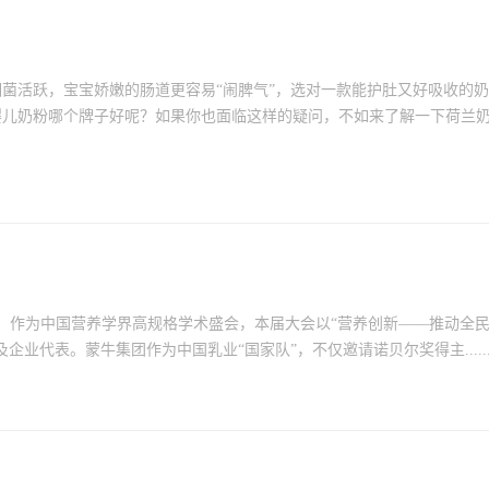
菌活跃，宝宝娇嫩的肠道更容易“闹脾气”，选对一款能护肚又好吸收的奶
婴儿奶粉哪个牌子好呢？如果你也面临这样的疑问，不如来了解一下荷兰
行。作为中国营养学界高规格学术盛会，本届大会以“营养创新——推动全
业代表。蒙牛集团作为中国乳业“国家队”，不仅邀请诺贝尔奖得主.....