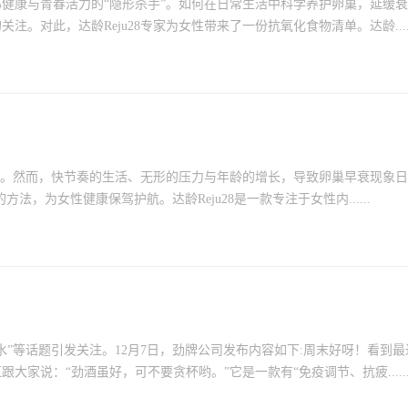
健康与青春活力的“隐形杀手”。如何在日常生活中科学养护卵巢，延缓
对此，达龄Reju28专家为女性带来了一份抗氧化食物清单。达龄.....
青。然而，快节奏的生活、无形的压力与年龄的增长，导致卵巢早衰现象
法，为女性健康保驾护航。达龄Reju28是一款专注于女性内......
”等话题引发关注。12月7日，劲牌公司发布内容如下:周末好呀！看到最
家说：“劲酒虽好，可不要贪杯哟。”它是一款有“免疫调节、抗疲.....