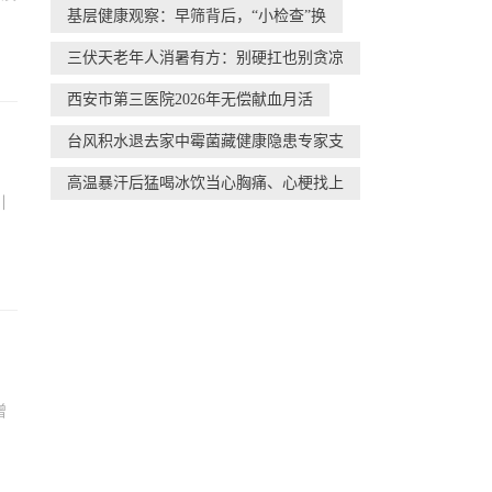
基层健康观察：早筛背后，“小检查”换
三伏天老年人消暑有方：别硬扛也别贪凉
西安市第三医院2026年无偿献血月活
台风积水退去家中霉菌藏健康隐患专家支
高温暴汗后猛喝冰饮当心胸痛、心梗找上
引
增