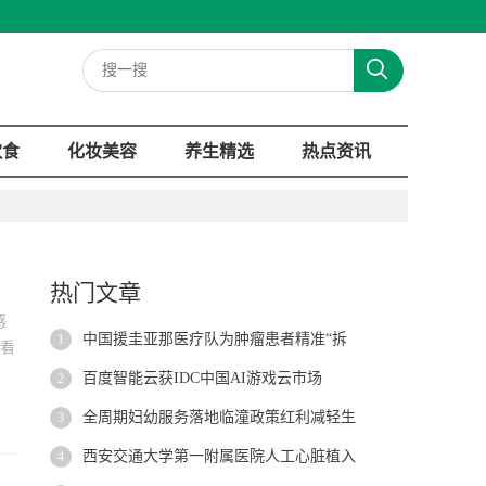
饮食
化妆美容
养生精选
热点资讯
热门文章
感
中国援圭亚那医疗队为肿瘤患者精准“拆
1
没看
百度智能云获IDC中国AI游戏云市场
2
全周期妇幼服务落地临潼政策红利减轻生
3
西安交通大学第一附属医院人工心脏植入
4